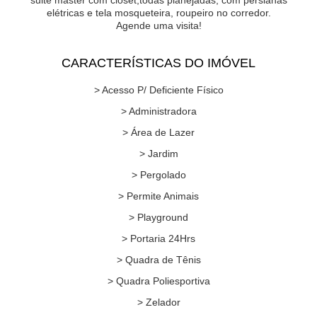
suite master com closet,todas planejadas, com persianas
elétricas e tela mosqueteira, roupeiro no corredor.
Agende uma visita!
CARACTERÍSTICAS DO IMÓVEL
> Acesso P/ Deficiente Físico
> Administradora
> Área de Lazer
> Jardim
> Pergolado
> Permite Animais
> Playground
> Portaria 24Hrs
> Quadra de Tênis
> Quadra Poliesportiva
> Zelador