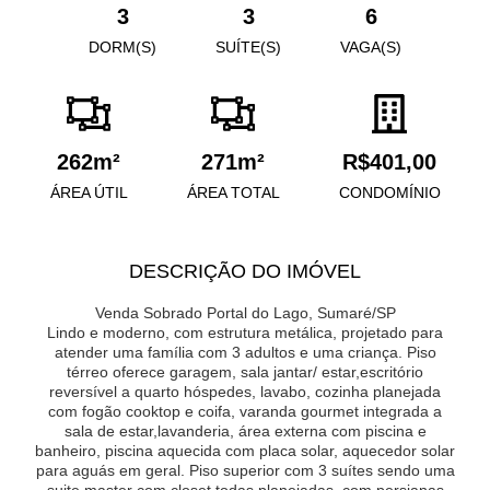
3
3
6
DORM(S)
SUÍTE(S)
VAGA(S)
262m²
271m²
R$401,00
ÁREA ÚTIL
ÁREA TOTAL
CONDOMÍNIO
DESCRIÇÃO DO IMÓVEL
Venda Sobrado Portal do Lago, Sumaré/SP
Lindo e moderno, com estrutura metálica, projetado para
atender uma família com 3 adultos e uma criança. Piso
térreo oferece garagem, sala jantar/ estar,escritório
reversível a quarto hóspedes, lavabo, cozinha planejada
com fogão cooktop e coifa, varanda gourmet integrada a
sala de estar,lavanderia, área externa com piscina e
banheiro, piscina aquecida com placa solar, aquecedor solar
para aguás em geral. Piso superior com 3 suítes sendo uma